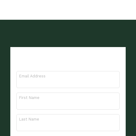
Meld je aan voor onze
nieuwsbrief
Email Address
First Name
Last Name