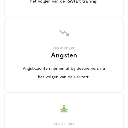
het volgen van de ReStart training.
trending_down
VERMINDERD
Angsten
Angstklachten nemen af bij deelnemers na
het volgen van de ReStart.
self_improvement
VERSTERKT