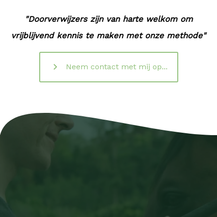
"Doorverwijzers zijn van harte welkom om
vrijblijvend kennis te maken met onze methode"
keyboard_arrow_right
Neem contact met mij op...