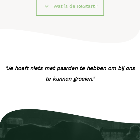
keyboard_arrow_down
Wat is de ReStart?
"Je hoeft niets met paarden te hebben om bij ons
te kunnen groeien."