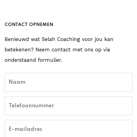
CONTACT OPNEMEN
Benieuwd wat Selah Coaching voor jou kan
betekenen? Neem contact met ons op via
onderstaand formulier.
Call
Naam
me
back
by
fax
Telefoonnummer
E-mailadres