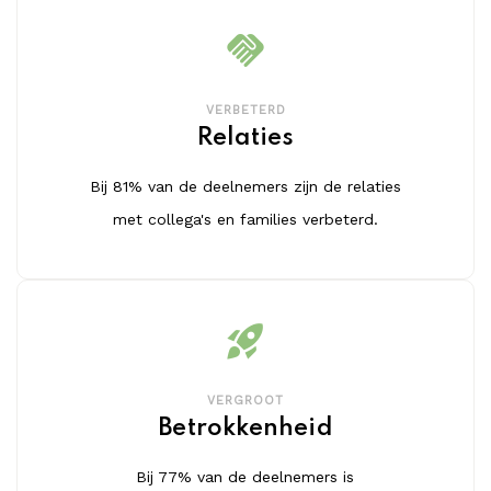
handshake
VERBETERD
Relaties
Bij 81% van de deelnemers zijn de relaties
met collega's en families verbeterd.
rocket_launch
VERGROOT
Betrokkenheid
Bij 77% van de deelnemers is