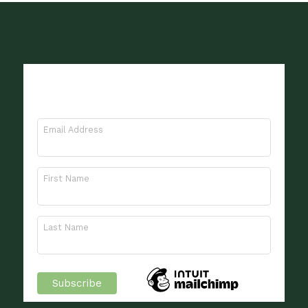
Meld je aan voor onze
nieuwsbrief
Email Address
First Name
Last Name