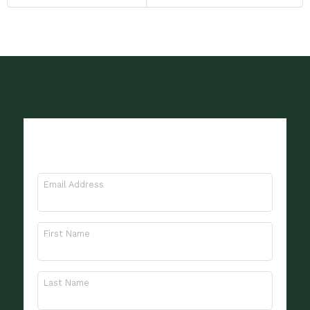
Meld je aan voor onze
nieuwsbrief
Email Address
First Name
Last Name