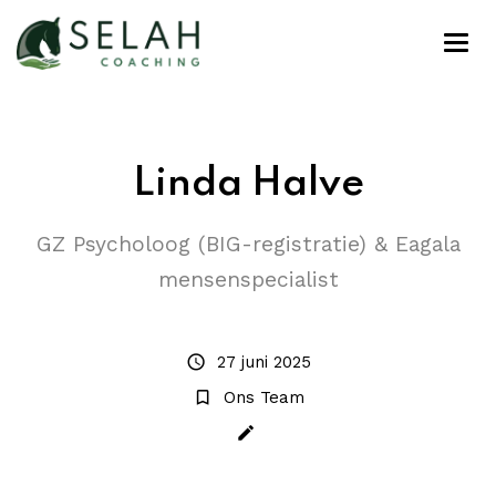
Linda Halve
GZ Psycholoog (BIG-registratie) & Eagala
mensenspecialist
schedule
27 juni 2025
bookmark_border
Ons Team
create