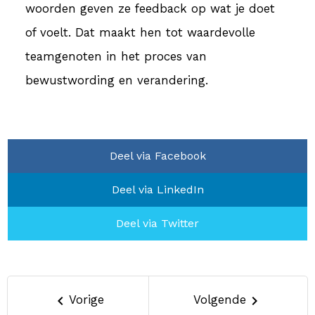
woorden geven ze feedback op wat je doet
of voelt. Dat maakt hen tot waardevolle
teamgenoten in het proces van
bewustwording en verandering.
Deel via Facebook
Deel via LinkedIn
Deel via Twitter
keyboard_arrow_left
Vorige
Volgende
keyboard_arrow_right